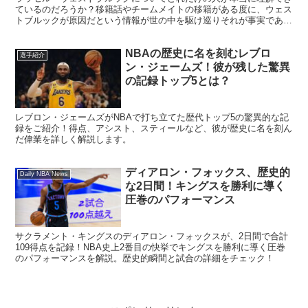
ているのだろうか？移籍話やチームメイトの移籍がある度に、ウェス
トブルックが原因だという情報が世の中を駆け巡りそれが事実である
かのように報道されてしまっています。はたして本当にそう...
NBAの歴史に名を刻むレブロ
選手紹介
ン・ジェームズ！彼が残した驚異
の記録トップ5とは？
レブロン・ジェームズがNBAで打ち立てた歴代トップ5の驚異的な記
録をご紹介！得点、アシスト、スティールなど、彼が歴史に名を刻ん
だ偉業を詳しく解説します。
ディアロン・フォックス、歴史的
Daily NBA News
な2日間！キングスを勝利に導く
圧巻のパフォーマンス
サクラメント・キングスのディアロン・フォックスが、2日間で合計
109得点を記録！NBA史上2番目の快挙でキングスを勝利に導く圧巻
のパフォーマンスを解説。歴史的瞬間と試合の詳細をチェック！