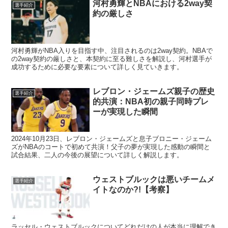
河村勇輝とNBAにおける2way契
選手紹介
約の厳しさ
河村勇輝がNBA入りを目指す中、注目されるのは2way契約。NBAで
の2way契約の厳しさと、本契約に至る難しさを解説し、河村選手が
成功するために必要な要素について詳しく見ていきます。
レブロン・ジェームズ親子の歴史
選手紹介
的共演：NBA初の親子同時プレ
ーが実現した瞬間
2024年10月23日、レブロン・ジェームズと息子ブロニー・ジェーム
ズがNBAのコートで初めて共演！父子の夢が実現した感動の瞬間と
試合結果、二人の今後の展望について詳しく解説します。
ウェストブルックは悪いチームメ
選手紹介
イトなのか?!【考察】
ラッセル・ウェストブルックについてどれだけの人が本当に理解でき