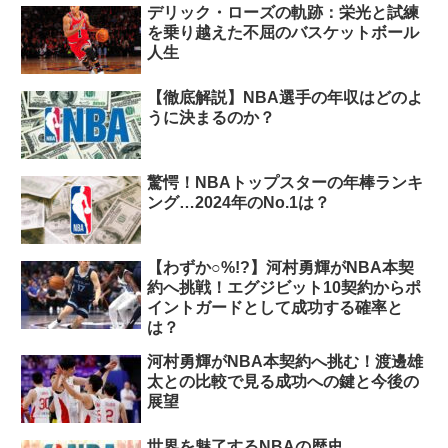
デリック・ローズの軌跡：栄光と試練
を乗り越えた不屈のバスケットボール
人生
【徹底解説】NBA選手の年収はどのよ
うに決まるのか？
驚愕！NBAトップスターの年棒ランキ
ング…2024年のNo.1は？
【わずか○%!?】河村勇輝がNBA本契
約へ挑戦！エグジビット10契約からポ
イントガードとして成功する確率と
は？
河村勇輝がNBA本契約へ挑む！渡邊雄
太との比較で見る成功への鍵と今後の
展望
世界を魅了するNBAの歴史