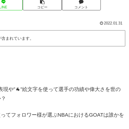
LINE
コピー
コメント
2022.01.31
が含まれています。
表現や”🐐”絵文字を使って選手の功績や偉大さを世の
か？
を使ってフォロワー様が選ぶNBAにおけるGOATは誰かを