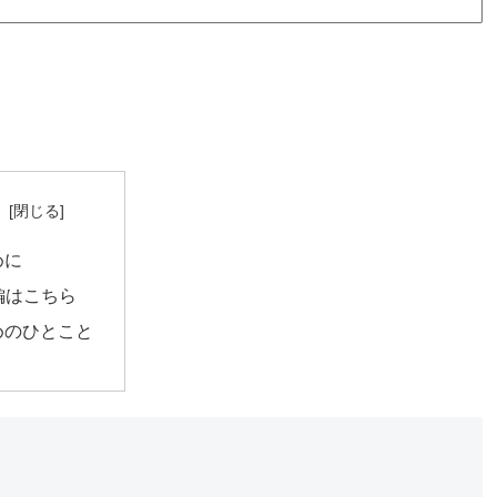
次
めに
本編はこちら
めのひとこと