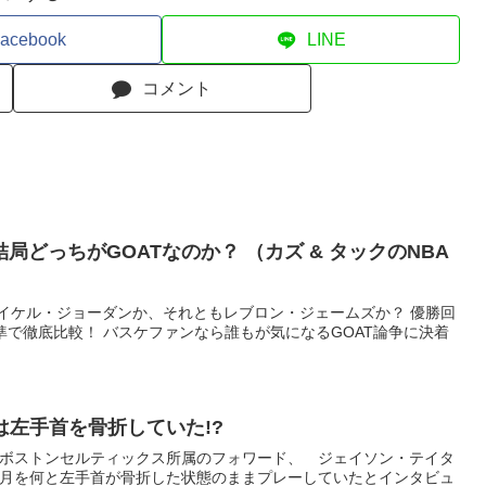
acebook
LINE
コメント
GOATなのか？ （カズ & タックのNBA
マイケル・ジョーダンか、それともレブロン・ジェームズか？ 優勝回
準で徹底比較！ バスケファンなら誰もが気になるGOAT論争に決着
左手首を骨折していた!?
よると、 ”ボストンセルティックス所属のフォワード、 ジェイソン・テイタ
月を何と左手首が骨折した状態のままプレーしていたとインタビュ