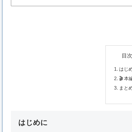
目
はじ
🎬 
まと
はじめに