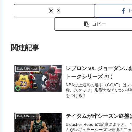
X
F
コピー
関連記事
レブロン vs. ジョーダン…結局どっちが
Daily NBA News
トークシリーズ #1）
NBA史上最高の選手（GOAT）は
数、スタッツ、影響力など5つの基
をつける！
テイタムが昨シーズン終盤は
Daily NBA News
Bleacher Reportの記事に
ムがレギュラーシーズン最後の二ヵ