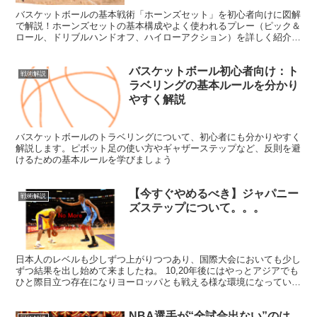
バスケットボールの基本戦術「ホーンズセット」を初心者向けに図解
で解説！ホーンズセットの基本構成やよく使われるプレー（ピック＆
ロール、ドリブルハンドオフ、ハイローアクション）を詳しく紹介
し、誰でも理解できる内容にまとめました。初心者にも役立つ解説で
す。
バスケットボール初心者向け：ト
戦術解説
ラベリングの基本ルールを分かり
やすく解説
バスケットボールのトラベリングについて、初心者にも分かりやすく
解説します。ピボット足の使い方やギャザーステップなど、反則を避
けるための基本ルールを学びましょう
【今すぐやめるべき】ジャパニー
戦術解説
ズステップについて。。。
日本人のレベルも少しずつ上がりつつあり、国際大会においても少し
ずつ結果を出し始めて来ましたね。 10,20年後にはやっとアジアでも
ひと際目立つ存在になりヨーロッパとも戦える様な環境になっている
でしょうか。。 期待は高まる一方で非常に残念な、...
NBA選手が“全試合出ない”のは