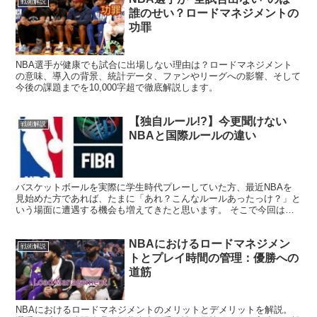
戦術解説
誰のせい？ロードマネジメントの
功罪
NBA選手が健康でも試合に出場しない理由は？ロードマネジメント
の意味、導入の背景、統計データ、ファンやリーグへの影響、そして
今後の課題までを10,000字超で徹底解説します。
【独自ルール!?】今更聞けない
戦術解説
NBAと国際ルールの違い
バスケットボールを実際に学生時代プレーしていた方、最近NBAを
見始めた方であれば、たまに「あれ？こんなルールあったっけ？」と
いう場面に遭遇する機会も増えてきたと思います。 そこで今回は日
本やオリンピックで使用されている国際バスケとNBAのル...
NBAにおけるロードマネジメン
戦術解説
トとプレイ時間の管理：優勝への
道筋
NBAにおけるロードマネジメントのメリットとデメリットを解説。