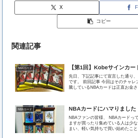
X
F
コピー
関連記事
【第1回】Kobeサインカ
NBAカード
先日、下記記事にて宣言した通り、
です。 前回記事 今回はそのチャレ
騰しているNBAカードは正直お金さえ
NBAカードにハマりました
NBAカード
NBAファンの皆様、 NBAカード
ますが買ったり集めている人は少な
まい、軽い気持ちで買い始めたことを