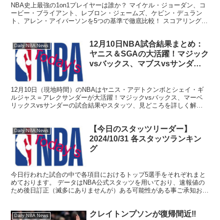
NBA史上最強の1on1プレイヤーは誰か？ マイケル・ジョーダン、コ
ービー・ブライアント、レブロン・ジェームズ、ケビン・デュラン
ト、アレン・アイバーソンを5つの基準で徹底比較！ スコアリング
力、クラッチ力、フィジカル、アイソレーション能力…1on1で最も
止められなかった選手は？ あなたの意見をコメントで教えてくれ！
12月10日NBA試合結果まとめ：
Daily NBA News
ヤニス＆SGAの大活躍！マジック
vsバックス、マブスvsサンダー
の熱戦を解説
12月10日（現地時間）のNBAはヤニス・アデトクンボとシェイ・ギ
ルジャス＝アレクサンダーが大活躍！マジックvsバックス、マーベ
リックスvsサンダーの試合結果やスタッツ、見どころを詳しく解説
します。NBA初心者でも楽しめる内容です！
【今日のスタッツリーダー】
Daily NBA News
2024/10/31 各スタッツランキン
グ
今日行われた試合の中で各項目におけるトップ5選手をそれぞれまと
めております。 データはNBA公式スタッツを用いており、速報値の
ため後日訂正（滅多にありませんが）ある可能性がある事ご承知おき
ください。 得点 1 Karl-Anthony To...
クレイトンプソンが復帰間近‼︎
Daily NBA News