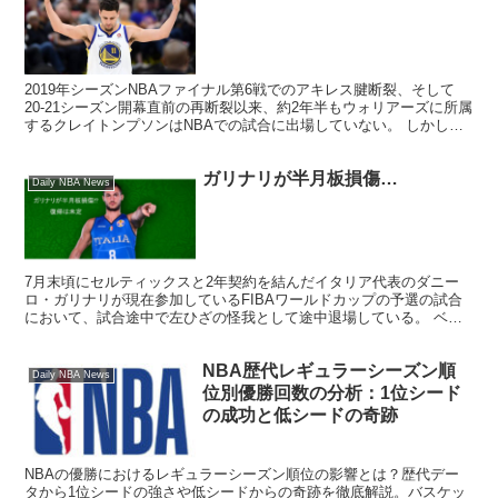
2019年シーズンNBAファイナル第6戦でのアキレス腱断裂、そして
20-21シーズン開幕直前の再断裂以来、約2年半もウォリアーズに所属
するクレイトンプソンはNBAでの試合に出場していない。 しかしな
がら、CBSnewsによると復帰はかなり近...
ガリナリが半月板損傷…
Daily NBA News
7月末頃にセルティックスと2年契約を結んだイタリア代表のダニー
ロ・ガリナリが現在参加しているFIBAワールドカップの予選の試合
において、試合途中で左ひざの怪我として途中退場している。 ベン
チに戻ったガリナリは試合中にも関わらずロッカールーム...
NBA歴代レギュラーシーズン順
Daily NBA News
位別優勝回数の分析：1位シード
の成功と低シードの奇跡
NBAの優勝におけるレギュラーシーズン順位の影響とは？歴代デー
タから1位シードの強さや低シードからの奇跡を徹底解説。バスケッ