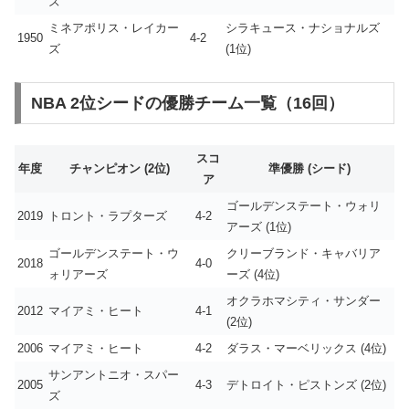
ズ
ミネアポリス・レイカー
シラキュース・ナショナルズ
1950
4-2
ズ
(1位)
NBA 2位シードの優勝チーム一覧（16回）
スコ
年度
チャンピオン (2位)
準優勝 (シード)
ア
ゴールデンステート・ウォリ
2019
トロント・ラプターズ
4-2
アーズ (1位)
ゴールデンステート・ウ
クリーブランド・キャバリア
2018
4-0
ォリアーズ
ーズ (4位)
オクラホマシティ・サンダー
2012
マイアミ・ヒート
4-1
(2位)
2006
マイアミ・ヒート
4-2
ダラス・マーベリックス (4位)
サンアントニオ・スパー
2005
4-3
デトロイト・ピストンズ (2位)
ズ